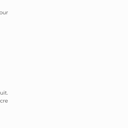
our
it.
ncre