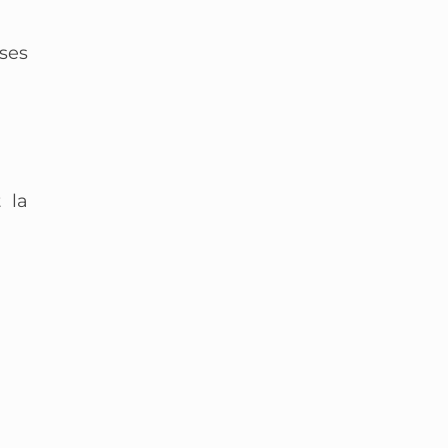
 ses
 la