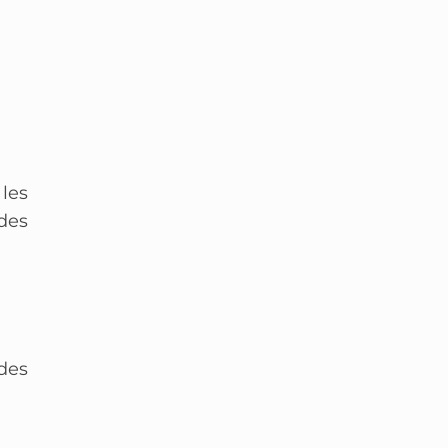
les
des
des