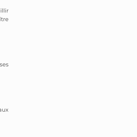
llir
ître
ses
aux